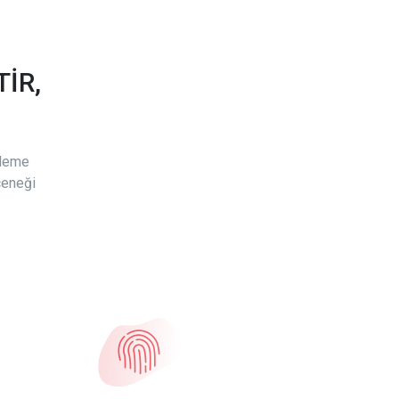
İR,
ödeme
çeneği