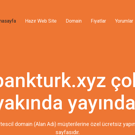
nasayfa
Hazır Web Site
Domain
Fiyatlar
Yorumlar
bankturk.xyz ço
yakında yayında
tescil domain (Alan Adı) müşterilerine özel ücretsiz ya
sayfasıdır.